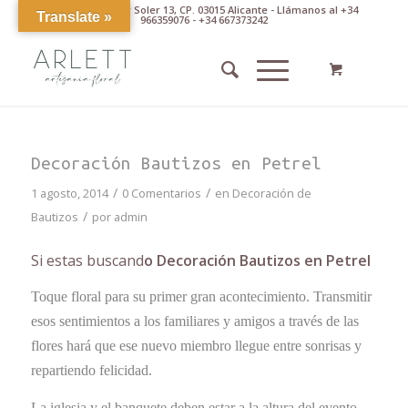
Av. Pintor Xavier Soler 13, CP. 03015 Alicante - Llámanos al +34
Translate »
966359076 - +34 667373242
Decoración Bautizos en Petrel
/
/
1 agosto, 2014
0 Comentarios
en
Decoración de
/
Bautizos
por
admin
Si estas buscand
o Decoración Bautizos en Petrel
Toque floral para su primer gran acontecimiento. Transmitir
esos sentimientos a los familiares y amigos a través de las
flores hará que ese nuevo miembro llegue entre sonrisas y
repartiendo felicidad.
La iglesia y el banquete deben estar a la altura del evento