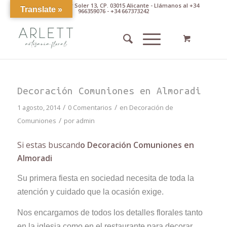
Av. Pintor Xavier Soler 13, CP. 03015 Alicante - Llámanos al +34
Translate »
966359076 - +34 667373242
Decoración Comuniones en Almoradi
/
/
1 agosto, 2014
0 Comentarios
en
Decoración de
/
Comuniones
por
admin
Si estas buscand
o Decoración Comuniones en
Almoradi
Su primera fiesta en sociedad necesita de toda la
atención y cuidado que la ocasión exige.
Nos encargamos de todos los detalles florales tanto
en la iglesia como en el restaurante para decorar,