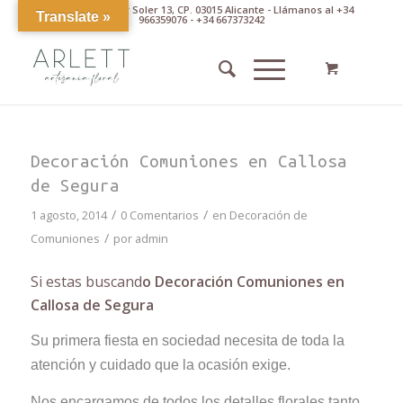
Av. Pintor Xavier Soler 13, CP. 03015 Alicante - Llámanos al +34
Translate »
966359076 - +34 667373242
Decoración Comuniones en Callosa
de Segura
/
/
1 agosto, 2014
0 Comentarios
en
Decoración de
/
Comuniones
por
admin
Si estas buscand
o Decoración Comuniones en
Callosa de Segura
Su primera fiesta en sociedad necesita de toda la
atención y cuidado que la ocasión exige.
Nos encargamos de todos los detalles florales tanto