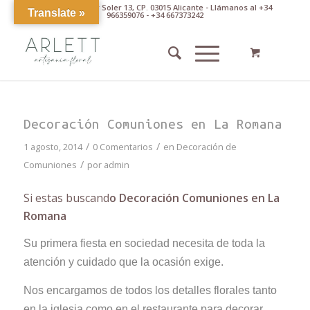
Av. Pintor Xavier Soler 13, CP. 03015 Alicante - Llámanos al +34
Translate »
966359076 - +34 667373242
Decoración Comuniones en La Romana
/
/
1 agosto, 2014
0 Comentarios
en
Decoración de
/
Comuniones
por
admin
Si estas buscand
o Decoración Comuniones en La
Romana
Su primera fiesta en sociedad necesita de toda la
atención y cuidado que la ocasión exige.
Nos encargamos de todos los detalles florales tanto
en la iglesia como en el restaurante para decorar,