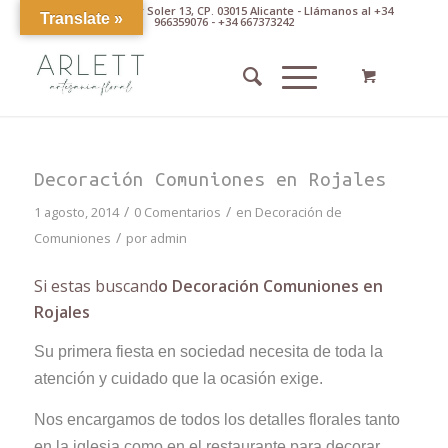
Av. Pintor Xavier Soler 13, CP. 03015 Alicante - Llámanos al +34
Translate »
966359076 - +34 667373242
Decoración Comuniones en Rojales
/
/
1 agosto, 2014
0 Comentarios
en
Decoración de
/
Comuniones
por
admin
Si estas buscand
o Decoración Comuniones en
Rojales
Su primera fiesta en sociedad necesita de toda la
atención y cuidado que la ocasión exige.
Nos encargamos de todos los detalles florales tanto
en la iglesia como en el restaurante para decorar,