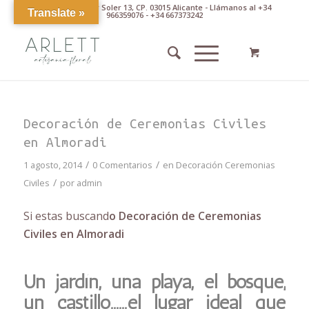
Av. Pintor Xavier Soler 13, CP. 03015 Alicante - Llámanos al +34
Translate »
966359076 - +34 667373242
Decoración de Ceremonias Civiles
en Almoradi
/
/
1 agosto, 2014
0 Comentarios
en
Decoración Ceremonias
/
Civiles
por
admin
Si estas buscand
o Decoración de Ceremonias
Civiles en Almoradi
Un jardín, una playa, el bosque,
un castillo……el lugar ideal que