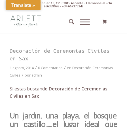
Av. Pintor Xavier Soler 13, CP. 03015 Alicante - Llámanos al +34
Translate »
966359076 - +34 667373242
Decoración de Ceremonias Civiles
en Sax
/
/
1 agosto, 2014
0 Comentarios
en
Decoración Ceremonias
/
Civiles
por
admin
Si estas buscand
o Decoración de Ceremonias
Civiles en Sax
Un jardín, una playa, el bosque,
un castillo……el lugar ideal que