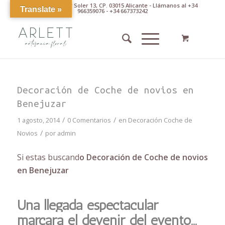
Av. Pintor Xavier Soler 13, CP. 03015 Alicante - Llámanos al +34
Translate »
966359076 - +34 667373242
Decoración de Coche de novios en
Benejuzar
/
/
1 agosto, 2014
0 Comentarios
en
Decoración Coche de
/
Novios
por
admin
Si estas buscand
o Decoración de Coche de novios
en Benejuzar
Una llegada espectacular
marcará el devenir del evento…