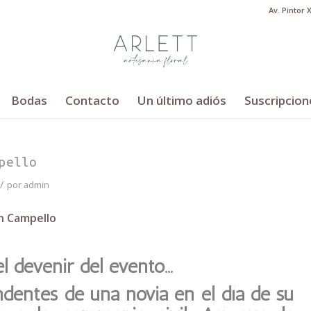
Av. Pintor 
Bodas
Contacto
Un último adiós
Suscripcion
pello
/
por
admin
n Campello
el devenir del evento…
entes de una novia en el día de su