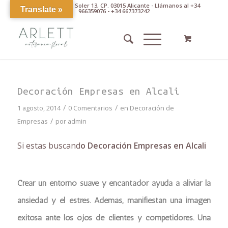
Av. Pintor Xavier Soler 13, CP. 03015 Alicante - Llámanos al +34
Translate »
966359076 - +34 667373242
Decoración Empresas en Alcali
/
/
1 agosto, 2014
0 Comentarios
en
Decoración de
/
Empresas
por
admin
Si estas buscand
o Decoración Empresas en Alcali
Crear un entorno suave y encantador ayuda a aliviar la
ansiedad y el estrés. Además, manifiestan una imagen
exitosa ante los ojos de clientes y competidores. Una