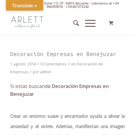
Av. Pintor Xavier Soler 13, CP. 03015 Alicante - Llámanos al +34
Translate »
966359076 - +34 667373242
Decoración Empresas en Benejuzar
/
/
1 agosto, 2014
0 Comentarios
en
Decoración de
/
Empresas
por
admin
Si estas buscand
o Decoración Empresas en
Benejuzar
Crear un entorno suave y encantador ayuda a aliviar la
ansiedad y el estrés. Además, manifiestan una imagen