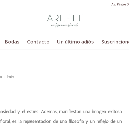
Av. Pintor 
Bodas
Contacto
Un último adiós
Suscripcion
or
admin
ansiedad y el estrés. Además, manifiestan una imagen exitosa
loral, es la representación de una filosofía y un reflejo de un