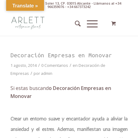
Av. Pintor Xavier Soler 13, CP. 03015 Alicante - Llámanos al +34
Translate »
966359076 - +34 667373242
Decoración Empresas en Monovar
/
/
1 agosto, 2014
0 Comentarios
en
Decoración de
/
Empresas
por
admin
Si estas buscand
o Decoración Empresas en
Monovar
Crear un entorno suave y encantador ayuda a aliviar la
ansiedad y el estrés. Además, manifiestan una imagen