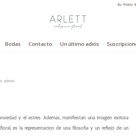
Av. Pintor 
Bodas
Contacto
Un último adiós
Suscripcion
or
admin
ansiedad y el estrés. Además, manifiestan una imagen exitosa
loral, es la representación de una filosofía y un reflejo de un