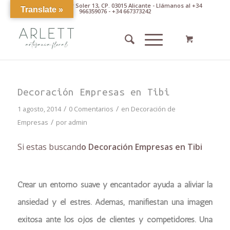
Av. Pintor Xavier Soler 13, CP. 03015 Alicante - Llámanos al +34
Translate »
966359076 - +34 667373242
Decoración Empresas en Tibi
/
/
1 agosto, 2014
0 Comentarios
en
Decoración de
/
Empresas
por
admin
Si estas buscand
o Decoración Empresas en Tibi
Crear un entorno suave y encantador ayuda a aliviar la
ansiedad y el estrés. Además, manifiestan una imagen
exitosa ante los ojos de clientes y competidores. Una