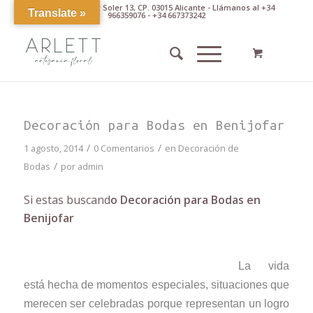
Av. Pintor Xavier Soler 13, CP. 03015 Alicante - Llámanos al +34
Translate »
966359076 - +34 667373242
Decoración para Bodas en Benijofar
/
/
1 agosto, 2014
0 Comentarios
en
Decoración de
/
Bodas
por
admin
Si estas buscand
o Decoración para Bodas en
Benijofar
La vida
está hecha de momentos especiales, situaciones que
merecen ser celebradas porque representan un logro