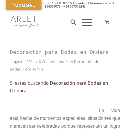
Av. Pintor Xavier Soler 13, CP. 03015 Alicante - Llámanos al +34
Translate »
966359076 - +34 667373242
Decoración para Bodas en Ondara
/
/
1 agosto, 2014
0 Comentarios
en
Decoración de
/
Bodas
por
admin
Si estas buscand
o Decoración para Bodas en
Ondara
La vida
está hecha de momentos especiales, situaciones que
merecen ser celebradas porque representan un logro