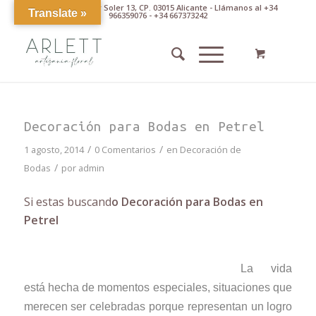
Av. Pintor Xavier Soler 13, CP. 03015 Alicante - Llámanos al +34
Translate »
966359076 - +34 667373242
Decoración para Bodas en Petrel
/
/
1 agosto, 2014
0 Comentarios
en
Decoración de
/
Bodas
por
admin
Si estas buscand
o Decoración para Bodas en
Petrel
La vida
está hecha de momentos especiales, situaciones que
merecen ser celebradas porque representan un logro