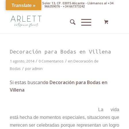
Av. Pintor Xavier Soler 13, CP. 03015 Alicante - Llámanos al +34
Translate »
966359076 - +34 667373242
Decoración para Bodas en Villena
/
/
1 agosto, 2014
0 Comentarios
en
Decoración de
/
Bodas
por
admin
Si estas buscand
o Decoración para Bodas en
Villena
La vida
está hecha de momentos especiales, situaciones que
merecen ser celebradas porque representan un logro