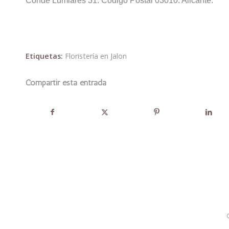
Conde Lumiares 31. Código Postal 03010. Alicante.
Etiquetas:
Floristería en Jalon
Compartir esta entrada