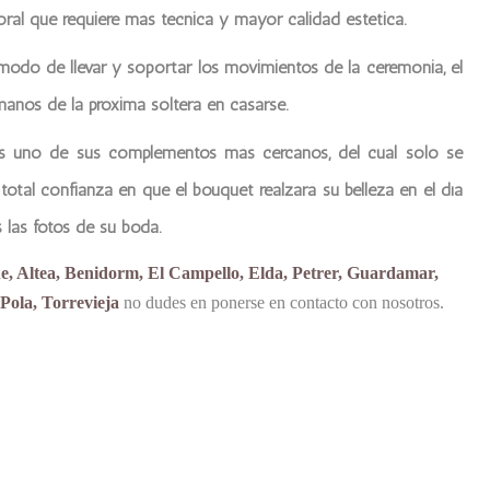
oral que requiere más técnica y mayor calidad estética.
modo de llevar y soportar los movimientos de la ceremonia, el
 manos de la próxima soltera en casarse.
 es uno de sus complementos más cercanos, del cual sólo se
 total confianza en que el bouquet realzará su belleza en el día
 las fotos de su boda.
he, Altea, Benidorm, El Campello, Elda, Petrer, Guardamar,
Pola, Torrevieja
no dudes en ponerse en contacto con nosotros.