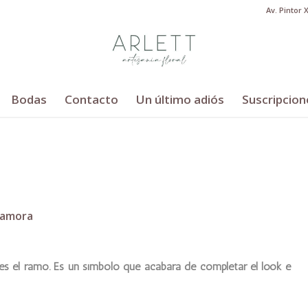
Av. Pintor 
Bodas
Contacto
Un último adiós
Suscripcion
camora
 es el ramo. Es un símbolo que acabará de completar el look e