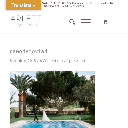
Av. Pintor Xavier Soler 13, CP. 03015 Alicante - Llámanos al +34
Translate »
966359076 - +34 667373242
ramodenovia4
/
/
8 octubre, 2018
0 Comentarios
por
Arlett