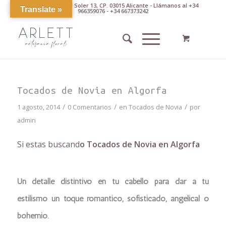
Av. Pintor Xavier Soler 13, CP. 03015 Alicante - Llámanos al +34
Translate »
966359076 - +34 667373242
Tocados de Novia en Algorfa
/
/
/
1 agosto, 2014
0 Comentarios
en
Tocados de Novia
por
admin
Si estas buscand
o Tocados de Novia en Algorfa
Un detalle distintivo en tu cabello para dar a tu
estilismo un toque romántico, sofisticado, angelical o
bohemio.