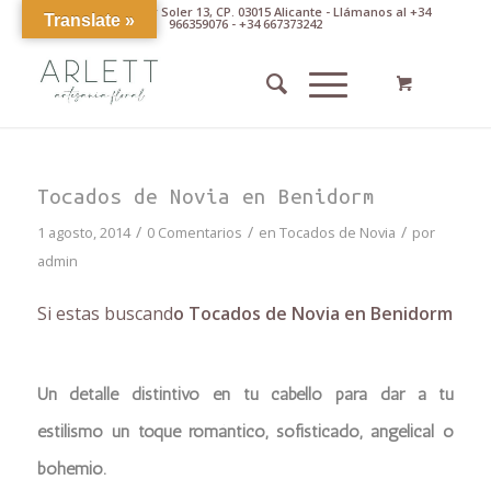
Av. Pintor Xavier Soler 13, CP. 03015 Alicante - Llámanos al +34
Translate »
966359076 - +34 667373242
Tocados de Novia en Benidorm
/
/
/
1 agosto, 2014
0 Comentarios
en
Tocados de Novia
por
admin
Si estas buscand
o Tocados de Novia en Benidorm
Un detalle distintivo en tu cabello para dar a tu
estilismo un toque romántico, sofisticado, angelical o
bohemio.