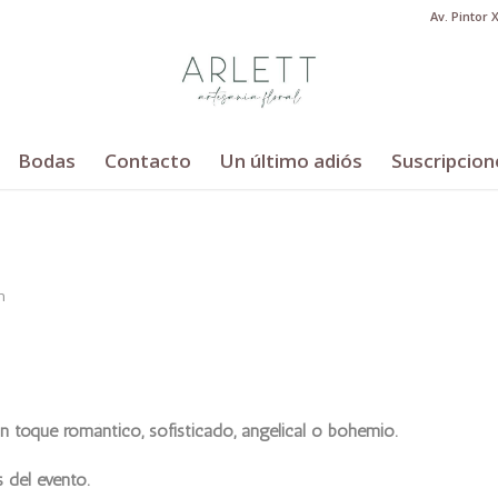
Av. Pintor 
Bodas
Contacto
Un último adiós
Suscripcion
n
 un toque romántico, sofisticado, angelical o bohemio.
 del evento.