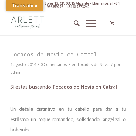
Av. Pintor Xavier Soler 13, CP. 03015 Alicante - Llámanos al +34
Translate »
966359076 - +34 667373242
Tocados de Novia en Catral
/
/
/
1 agosto, 2014
0 Comentarios
en
Tocados de Novia
por
admin
Si estas buscand
o Tocados de Novia en Catral
Un detalle distintivo en tu cabello para dar a tu
estilismo un toque romántico, sofisticado, angelical o
bohemio.