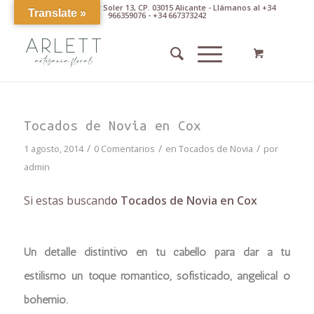
Av. Pintor Xavier Soler 13, CP. 03015 Alicante - Llámanos al +34
Translate »
966359076 - +34 667373242
Tocados de Novia en Cox
/
/
/
1 agosto, 2014
0 Comentarios
en
Tocados de Novia
por
admin
Si estas buscand
o Tocados de Novia en Cox
Un detalle distintivo en tu cabello para dar a tu
estilismo un toque romántico, sofisticado, angelical o
bohemio.