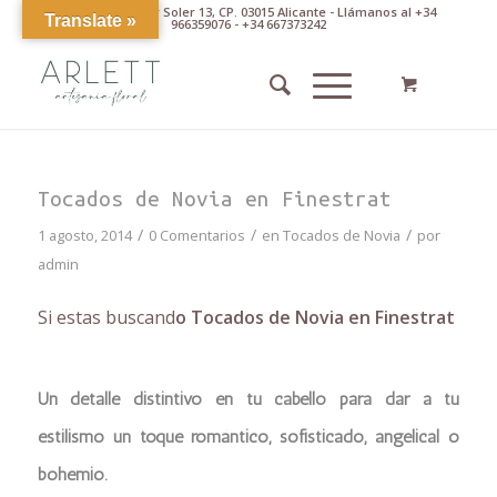
Av. Pintor Xavier Soler 13, CP. 03015 Alicante - Llámanos al +34
Translate »
966359076 - +34 667373242
Tocados de Novia en Finestrat
/
/
/
1 agosto, 2014
0 Comentarios
en
Tocados de Novia
por
admin
Si estas buscand
o Tocados de Novia en Finestrat
Un detalle distintivo en tu cabello para dar a tu
estilismo un toque romántico, sofisticado, angelical o
bohemio.