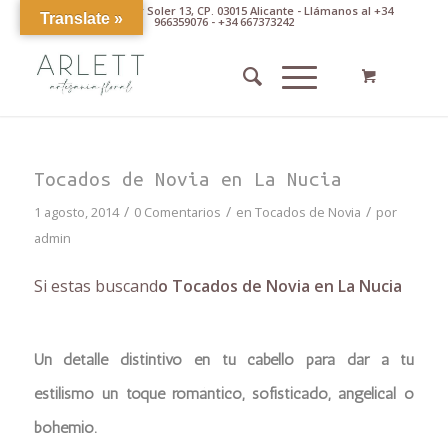
Av. Pintor Xavier Soler 13, CP. 03015 Alicante - Llámanos al +34
Translate »
966359076 - +34 667373242
Tocados de Novia en La Nucia
/
/
/
1 agosto, 2014
0 Comentarios
en
Tocados de Novia
por
admin
Si estas buscand
o Tocados de Novia en La Nucia
Un detalle distintivo en tu cabello para dar a tu
estilismo un toque romántico, sofisticado, angelical o
bohemio.