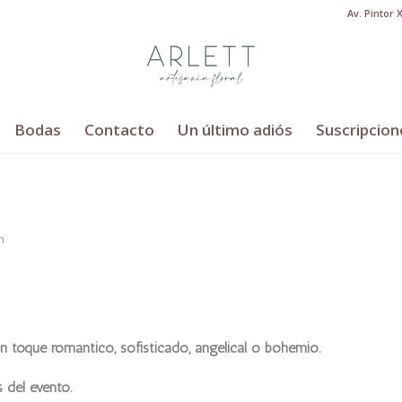
Av. Pintor 
Bodas
Contacto
Un último adiós
Suscripcion
n
 un toque romántico, sofisticado, angelical o bohemio.
 del evento.