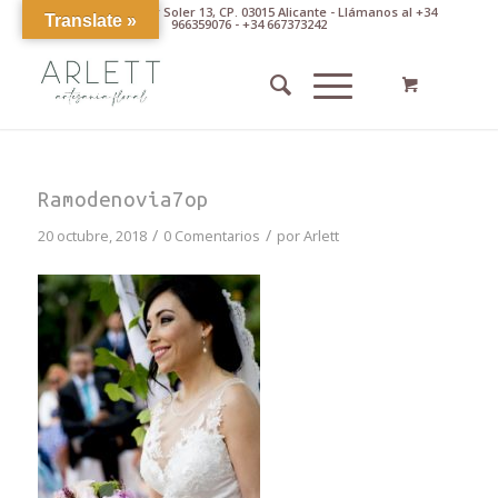
Av. Pintor Xavier Soler 13, CP. 03015 Alicante - Llámanos al +34
Translate »
966359076 - +34 667373242
Ramodenovia7op
/
/
20 octubre, 2018
0 Comentarios
por
Arlett