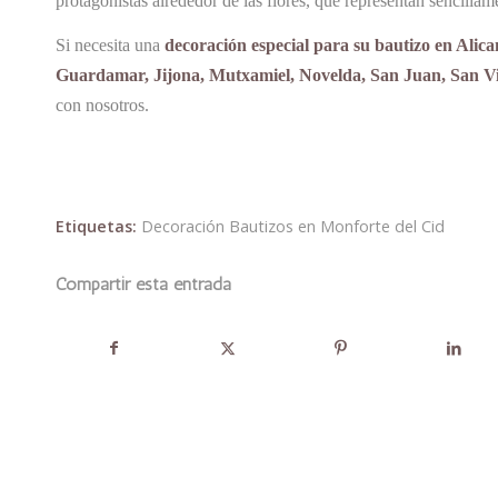
protagonistas alrededor de las flores, que representan sencil
Si necesita una
decoración especial para su bautizo en Alica
Guardamar, Jijona, Mutxamiel, Novelda, San Juan, San Vic
con nosotros.
Etiquetas:
Decoración Bautizos en Monforte del Cid
Compartir esta entrada