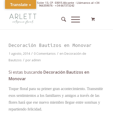
Av. Pintor Xavier Soler 13, CP. 03015 Alicante - Llámanos al +34
Translate »
966359076 - +34 667373242
Decoración Bautizos en Monovar
/
/
1 agosto, 2014
0 Comentarios
en
Decoración de
/
Bautizos
por
admin
Si estas buscand
o Decoración Bautizos en
Monovar
Toque floral para su primer gran acontecimiento. Transmitir
esos sentimientos a los familiares y amigos a través de las
flores hará que ese nuevo miembro llegue entre sonrisas y
repartiendo felicidad.