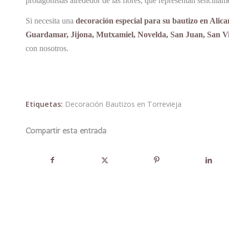
protagonistas alrededor de las flores, que representan sencil
Si necesita una
decoración especial para su bautizo en Alica
Guardamar, Jijona, Mutxamiel, Novelda, San Juan, San Vic
con nosotros.
Etiquetas:
Decoración Bautizos en Torrevieja
Compartir esta entrada