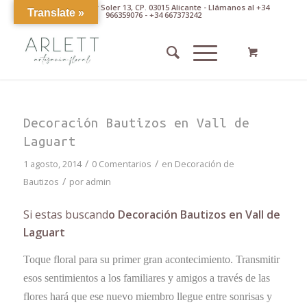
Av. Pintor Xavier Soler 13, CP. 03015 Alicante - Llámanos al +34
Translate »
966359076 - +34 667373242
Decoración Bautizos en Vall de
Laguart
/
/
1 agosto, 2014
0 Comentarios
en
Decoración de
/
Bautizos
por
admin
Si estas buscand
o Decoración Bautizos en Vall de
Laguart
Toque floral para su primer gran acontecimiento. Transmitir
esos sentimientos a los familiares y amigos a través de las
flores hará que ese nuevo miembro llegue entre sonrisas y