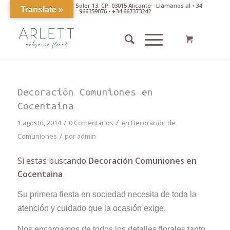
Av. Pintor Xavier Soler 13, CP. 03015 Alicante - Llámanos al +34
Translate »
966359076 - +34 667373242
Decoración Comuniones en
Cocentaina
/
/
1 agosto, 2014
0 Comentarios
en
Decoración de
/
Comuniones
por
admin
Si estas buscand
o Decoración Comuniones en
Cocentaina
Su primera fiesta en sociedad necesita de toda la
atención y cuidado que la ocasión exige.
Nos encargamos de todos los detalles florales tanto