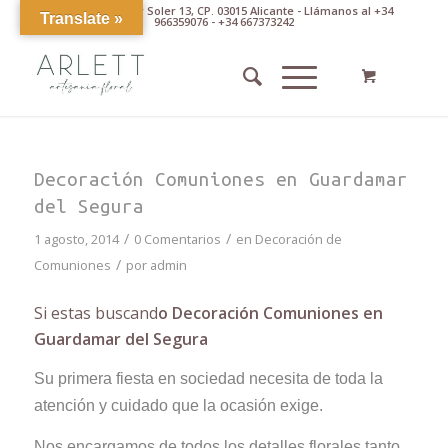
Av. Pintor Xavier Soler 13, CP. 03015 Alicante - Llámanos al +34
Translate »
966359076 - +34 667373242
Decoración Comuniones en Guardamar
del Segura
/
/
1 agosto, 2014
0 Comentarios
en
Decoración de
/
Comuniones
por
admin
Si estas buscand
o Decoración Comuniones en
Guardamar del Segura
Su primera fiesta en sociedad necesita de toda la
atención y cuidado que la ocasión exige.
Nos encargamos de todos los detalles florales tanto