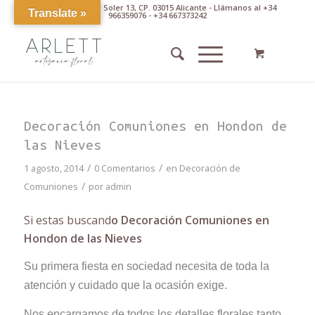
Av. Pintor Xavier Soler 13, CP. 03015 Alicante - Llámanos al +34
Translate »
966359076 - +34 667373242
Decoración Comuniones en Hondon de
las Nieves
/
/
1 agosto, 2014
0 Comentarios
en
Decoración de
/
Comuniones
por
admin
Si estas buscand
o Decoración Comuniones en
Hondon de las Nieves
Su primera fiesta en sociedad necesita de toda la
atención y cuidado que la ocasión exige.
Nos encargamos de todos los detalles florales tanto