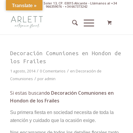
Av. Pintor Xavier Soler 13, CP. 03015 Alicante - Llámanos al +34
Translate »
966359076 - +34 667373242
Decoración Comuniones en Hondon de
los Frailes
/
/
1 agosto, 2014
0 Comentarios
en
Decoración de
/
Comuniones
por
admin
Si estas buscand
o Decoración Comuniones en
Hondon de los Frailes
Su primera fiesta en sociedad necesita de toda la
atención y cuidado que la ocasión exige.
Nos encargamos de todos los detalles florales tanto