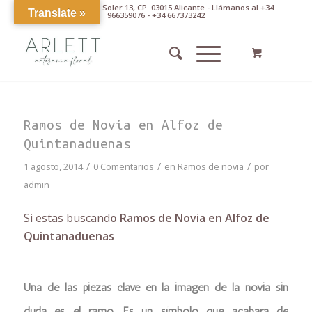
Av. Pintor Xavier Soler 13, CP. 03015 Alicante - Llámanos al +34
Translate »
966359076 - +34 667373242
Ramos de Novia en Alfoz de
Quintanaduenas
/
/
/
1 agosto, 2014
0 Comentarios
en
Ramos de novia
por
admin
Si estas buscand
o Ramos de Novia en Alfoz de
Quintanaduenas
Una de las piezas clave en la imagen de la novia sin
duda es el ramo. Es un símbolo que acabará de