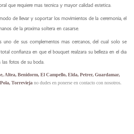
oral que requiere más técnica y mayor calidad estética.
modo de llevar y soportar los movimientos de la ceremonia, el
 manos de la próxima soltera en casarse.
 es uno de sus complementos más cercanos, del cual sólo se
 total confianza en que el bouquet realzará su belleza en el día
 las fotos de su boda.
he, Altea, Benidorm, El Campello, Elda, Petrer, Guardamar,
Pola, Torrevieja
no dudes en ponerse en contacto con nosotros.